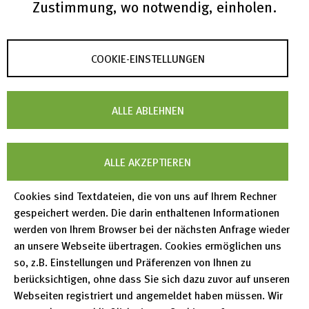
Zustimmung, wo notwendig, einholen.
Es wurden keine Ergebnisse für Ihre Suchanfrage
gefunden.
Bitte überprüfen Sie die Schreibweise oder suchen
COOKIE-EINSTELLUNGEN
Sie nach einem neuen Begriff.
Um nach Worten zu suchen, die Ihren Suchbegriff
enthalten, fügen Sie bitte ein Sternchen '*' VOR bzw.
ALLE ABLEHNEN
HINTER Ihren Suchbegriff ein. Beispiel: *gang* findet
'Ver
gang
enheit'.
ALLE AKZEPTIEREN
Seitennummerierung
Cookies sind Textdateien, die von uns auf Ihrem Rechner
Erste
« Erste
Vorherige
‹‹
…
Seite
13
Seite
14
Seite
15
Seite
16
Seite
17
Seite
18
gespeichert werden. Die darin enthaltenen Informationen
Seite
Seite
werden von Ihrem Browser bei der nächsten Anfrage wieder
Seite
19
Seite
20
Aktuelle
21
an unsere Webseite übertragen. Cookies ermöglichen uns
Seite
so, z.B. Einstellungen und Präferenzen von Ihnen zu
berücksichtigen, ohne dass Sie sich dazu zuvor auf unseren
Webseiten registriert und angemeldet haben müssen. Wir
Erklärung zur Barrierefreiheit