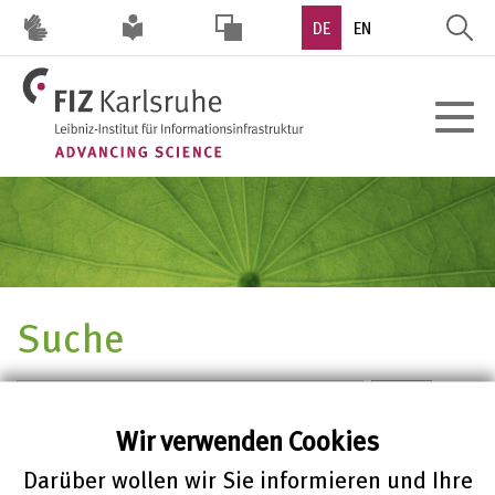
Direkt
DE
EN
zum
Inhalt
HOHER
Toggle
KONTRAST
navigat
Suche
Apply
Wir verwenden Cookies
Darüber wollen wir Sie informieren und Ihre
201 - 202 von 202 Ergebnisse.