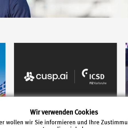
Wir verwenden Cookies
ktur
21.07.2026
r wollen wir Sie informieren und Ihre Zustimm
ICSD-Daten bilden Grundlage für