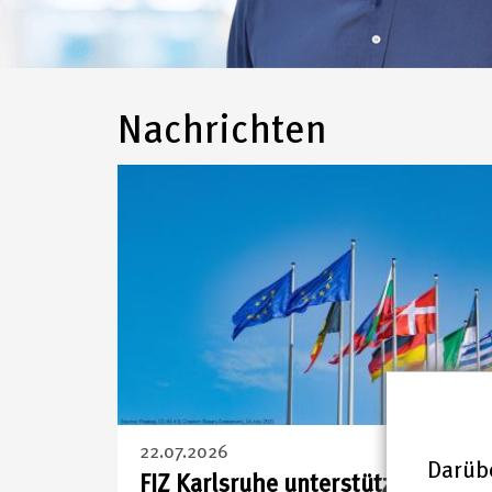
FIZ
Nachrichten
Karlsruhe
–
Leibniz-
Institut
für
Informationsinfrastru
22.07.2026
Darübe
FIZ Karlsruhe unterstützt