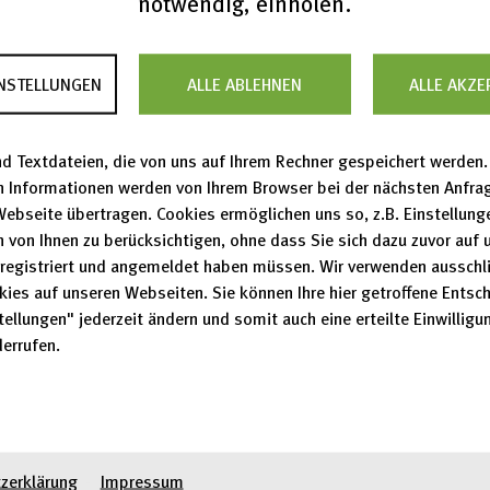
notwendig, einholen.
neue globale KI-Initiative zur
Materialforschung
INSTELLUNGEN
ALLE ABLEHNEN
ALLE AKZE
d Textdateien, die von uns auf Ihrem Rechner gespeichert werden. 
n Informationen werden von Ihrem Browser bei der nächsten Anfra
ungen
Webseite übertragen. Cookies ermöglichen uns so, z.B. Einstellung
 von Ihnen zu berücksichtigen, ohne dass Sie sich dazu zuvor auf 
registriert und angemeldet haben müssen. Wir verwenden ausschli
kies auf unseren Webseiten. Sie können Ihre hier getroffene Entsc
14.07.2026
tellungen" jederzeit ändern und somit auch eine erteilte Einwilligun
PhD/Junior Researc
errufen.
Researcher (m/w/d
07.03.2025
Studentische / Wis
zerklärung
Impressum