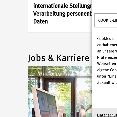
ist
internationale Stellungnahme zur
eine
Verarbeitung personenbezogener
COOKIE-E
Daten
der
großen
Cookies sin
enthaltene
Infrastruktureinricht
an unsere 
Jobs & Karriere
Präferenzen
in
Webseiten 
eigene Coo
Deutschland
unter "Eins
Zukunft wid
und
Mitglied
der
Datenschut