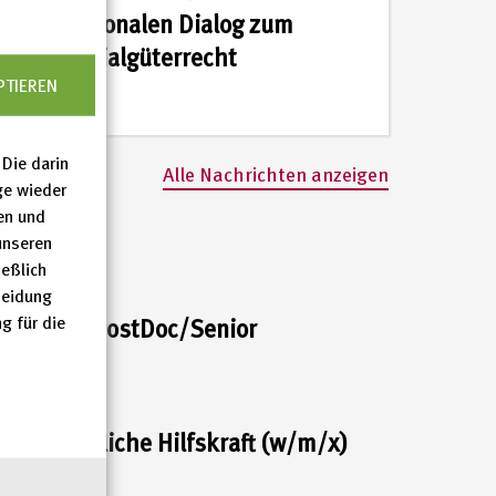
internationalen Dialog zum
Immaterialgüterrecht
PTIEREN
Die darin
Alle Nachrichten anzeigen
ge wieder
en und
unseren
eßlich
heidung
g für die
her oder PostDoc/Senior
)
senschaftliche Hilfskraft (w/m/x)