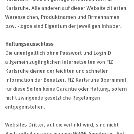
unter "Einstellungen" jederzeit ändern und somit auch eine
Karlsruhe. Alle anderen auf dieser Website zitierten
erteilte Einwilligung für die Zukunft widerrufen.
Warenzeichen, Produktnamen und Firmennamen
Datenschutzerklärung
bzw. -logos sind Eigentum der jeweiligen Inhaber.
Impressum
Haftungsausschluss
Die unentgeltlich ohne Passwort und LoginID
allgemein zugänglichen Internetseiten von FIZ
Karlsruhe dienen der leichten und schnellen
Information der Benutzer. FIZ Karlsruhe übernimmt
für diese Seiten keine Garantie oder Haftung, sofern
nicht zwingende gesetzliche Regelungen
entgegenstehen.
Websites Dritter, auf die verlinkt wird, sind nicht
Bestandteil unseres eigenen WWW-Angebotes. Auf