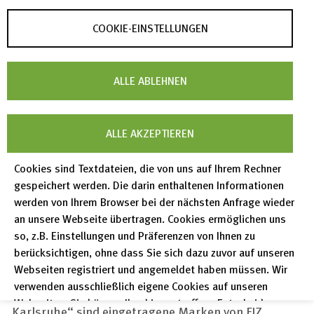
öffentlichen Zugriff sowie jede sonstige
COOKIE-EINSTELLUNGEN
Vervielfältigung, Bearbeitung, Verbreitung oder
öffentliche Wiedergabe der auf dieser Website
verfügbaren Materialien bzw. Informationen sind nur
ALLE ABLEHNEN
in den engen Grenzen des Urheberrechtsgesetzes
oder mit vorheriger schriftlicher Zustimmung von FIZ
ALLE AKZEPTIEREN
Karlsruhe gestattet.
Cookies sind Textdateien, die von uns auf Ihrem Rechner
FIZ Karlsruhe
Fotos:
Daniel Vieser .
gespeichert werden. Die darin enthaltenen Informationen
werden von Ihrem Browser bei der nächsten Anfrage wieder
Architekturfotografie, Karlsruhe
an unsere Webseite übertragen. Cookies ermöglichen uns
ICSD Fotos
Copyright
Wendelin Detemple
so, z.B. Einstellungen und Präferenzen von Ihnen zu
berücksichtigen, ohne dass Sie sich dazu zuvor auf unseren
Markenschutz
Webseiten registriert und angemeldet haben müssen. Wir
verwenden ausschließlich eigene Cookies auf unseren
Das Logo von FIZ Karlsruhe sowie der Name „FIZ
Webseiten. Sie können Ihre hier getroffene Entscheidung
Karlsruhe“ sind eingetragene Marken von FIZ