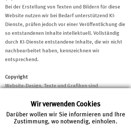
Bei der Erstellung von Texten und Bildern für diese
Website nutzen wir bei Bedarf unterstützend KI-
Dienste, prüfen jedoch vor einer Veröffentlichung die
so entstandenen Inhalte intellektuell. Vollständig
durch KI-Dienste entstandene Inhalte, die wir nicht
nachbearbeitet haben, kennzeichnen wir
entsprechend.
Copyright
Website-Design, Texte und Grafiken sind
urheberrechtlich geschützt: © FIZ Karlsruhe 1998 –
Wir verwenden Cookies
2025. ALLE RECHTE VORBEHALTEN.
Das Herunterladen und die Speicherung auf
Darüber wollen wir Sie informieren und Ihre
Zustimmung, wo notwendig, einholen.
Datenträger, das Einstellen in ein eigenes oder
fremdes Internetangebot, das Bereitstellen für den