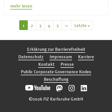
mehr lesen
Seitennummerierung
Aktuelle
1
Seite
2
Seite
3
Seite
4
Seite
5
Nächste
››
Letzte
Letzte »
Seite
Seite
Seite
Erklärung zur Barrierefreiheit
Datenschutz
Impressum
Karriere
Kontakt
Presse
Public Corporate Governance Kodex
Beschaffung
©2026 FIZ Karlsruhe GmbH