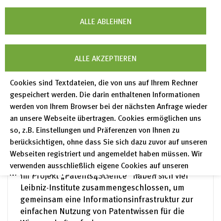
Leibniz-Senat bewilligt Förderung in Höhe von
ALLE ABLEHNEN
ca. 1,2 Millionen Euro für den
WissenschaftsCampus „Digital Transformation
in Research“ (DiTraRe).
ALLE AKZEPTIEREN
mehr lesen
Cookies sind Textdateien, die von uns auf Ihrem Rechner
gespeichert werden. Die darin enthaltenen Informationen
werden von Ihrem Browser bei der nächsten Anfrage wieder
Pressemeldung – 30.11.2022
an unsere Webseite übertragen. Cookies ermöglichen uns
DFG-Projekt entwickelt ersten
so, z.B. Einstellungen und Präferenzen von Ihnen zu
Wissensgraphen für
berücksichtigen, ohne dass Sie sich dazu zuvor auf unseren
Webseiten registriert und angemeldet haben müssen. Wir
Patentinformationen
verwenden ausschließlich eigene Cookies auf unseren
Im Projekt „Patents4Science“ haben sich vier
Webseiten. Sie können Ihre hier getroffene Entscheidung
Leibniz-Institute zusammengeschlossen, um
unter "Einstellungen" jederzeit ändern und somit auch eine
gemeinsam eine Informationsinfrastruktur zur
erteilte Einwilligung für die Zukunft widerrufen.
einfachen Nutzung von Patentwissen für die
Datenschutzerklärung