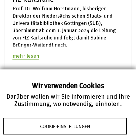
Prof. Dr. Wolfram Horstmann, bisheriger
Direktor der Niedersächsischen Staats- und
Universitätsbibliothek Göttingen (SUB),
übernimmt ab dem 1. Januar 2024 die Leitung
von FIZ Karlsruhe und folgt damit Sabine
Brünger-Weilandt nach.
mehr lesen
Pressemeldung – 03.04.2023
Wir verwenden Cookies
Gemeinsamer
Darüber wollen wir Sie informieren und Ihre
WissenschaftsCampus von FIZ
Zustimmung, wo notwendig, einholen.
Karlsruhe und KIT erforscht die
digitale Transformation der
COOKIE-EINSTELLUNGEN
Wissenschaft