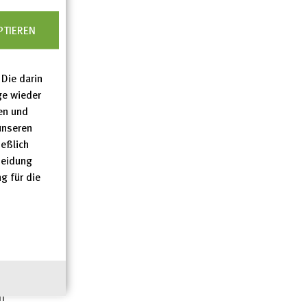
PTIEREN
Die darin
ge wieder
 –
en und
unseren
eßlich
ion
heidung
n,
g für die
n