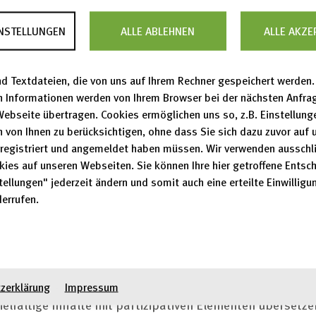
INSTELLUNGEN
ALLE ABLEHNEN
ALLE AKZE
(DDB) verfolgt seit November 2012 ihr Ziel, das deutsche
d Textdateien, die von uns auf Ihrem Rechner gespeichert werden. 
 kostenlos und jederzeit digital zugänglich zu machen.
n Informationen werden von Ihrem Browser bei der nächsten Anfra
htungen 45 Millionen Kulturobjekte in DDB bereitgestellt
Webseite übertragen. Cookies ermöglichen uns so, z.B. Einstellung
 von Ihnen zu berücksichtigen, ohne dass Sie sich dazu zuvor auf 
lisate verfügbar. Mit dem Projekt „Nutzerorientierte
registriert und angemeldet haben müssen. Wir verwenden ausschli
tsche Digitale Bibliothek“ soll diese Vermittlungsfunkt
kies auf unseren Webseiten. Sie können Ihre hier getroffene Entsc
r werden die in der DDB auffindbaren Bücher, Archivalie
tellungen" jederzeit ändern und somit auch eine erteilte Einwilligun
, Musikstücke, Audiodateien, Filme und Noten – kurz:
errufen.
ielgruppen dieses digitale kulturelle Erbe intuitiv und
 nutzen können.
edarfsgerechter Formate spielt in diesem Zusammenhang
zerklärung
Impressum
vielfältige Inhalte mit partizipativen Elementen übersetze