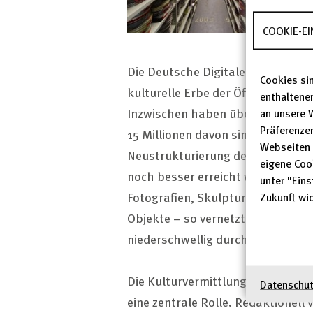
COOKIE-E
Die Deutsche Digitale Bibliothek 
Cookies sin
kulturelle Erbe der Öffentlichkeit
enthaltene
Inzwischen haben über 700 Einric
an unsere 
Präferenzen
15 Millionen davon sind als Digita
Webseiten 
Neustrukturierung des Portals Deu
eigene Coo
noch besser erreicht werden. Dahe
unter "Eins
Fotografien, Skulpturen, Gemälde
Zukunft wid
Objekte – so vernetzt, dass alle Z
niederschwellig durchsuchen und
Die Kulturvermittlung mittels b
Datenschut
eine zentrale Rolle. Redaktionell 