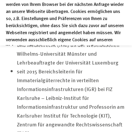
wissenschaftliche Mitarbeiterin der
werden von Ihrem Browser bei der nächsten Anfrage wieder
luxemburgischen Datenschutzbehörde (50
an unsere Webseite übertragen. Cookies ermöglichen uns
%/50 %)
so, z.B. Einstellungen und Präferenzen von Ihnen zu
berücksichtigen, ohne dass Sie sich dazu zuvor auf unseren
2012 – 2015 Juniorprofessorin für IT-Recht am
Webseiten registriert und angemeldet haben müssen. Wir
Institut für Informations- Telekommunikations-
verwenden ausschließlich eigene Cookies auf unseren
und Medienrecht (ITM) an der Westfälischen
Webseiten. Sie können Ihre hier getroffene Entscheidung
Wilhelms-Universität Münster und
unter "Einstellungen" jederzeit ändern und somit auch eine
erteilte Einwilligung für die Zukunft widerrufen.
Lehrbeauftragte der Universität Luxemburg
seit 2015 Bereichsleiterin für
Datenschutzerklärung
Immaterialgüterrechte in verteilten
Impressum
Informationsinfrastrukturen (IGR) bei FIZ
Karlsruhe – Leibniz-Institut für
Informationsinfrastruktur und Professorin am
Karlsruher Institut für Technologie (KIT),
Zentrum für angewandte Rechtswissenschaft