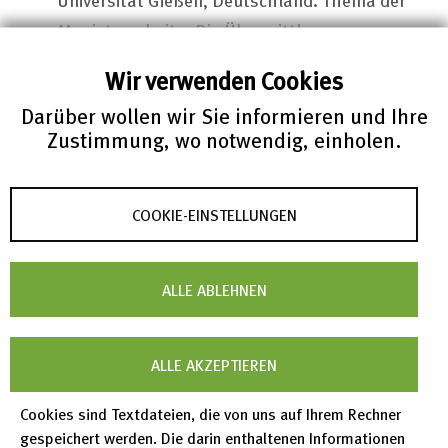
Magisterarbeit: „Die Übermittlung von
Flugpassagierdaten zwischen der EU und den
Wir verwenden Cookies
USA und deren Vereinbarkeit mit europäischen
Darüber wollen wir Sie informieren und Ihre
Datenschutzgrundsätzen“
Zustimmung, wo notwendig, einholen.
April 2011
Promotion: PhD/
Docteur en droit
der
Universität Luxemburg, Luxemburg. Thema der
Doktorarbeit: "
Information sharing and data
COOKIE-EINSTELLUNGEN
protection in the Area of Freedom, Security and
Justice – Towards harmonised data protection
ALLE ABLEHNEN
principles for EU-internal information
exchange
”
2011 – 2012 Post-doc an der Universität
ALLE AKZEPTIEREN
Luxemburg am
Interdisciplinary Centre for
Cookies sind Textdateien, die von uns auf Ihrem Rechner
Security, Reliabilty and Trust
(SnT) und
gespeichert werden. Die darin enthaltenen Informationen