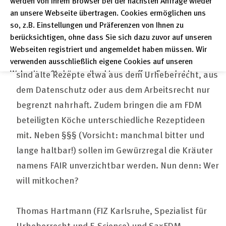
werden von Ihrem Browser bei der nächsten Anfrage wieder
an unsere Webseite übertragen. Cookies ermöglichen uns
Veranstaltungsbeschreibung: Das Rezeptbuch für
so, z.B. Einstellungen und Präferenzen von Ihnen zu
die rechtliche Handhabung von Forschungsdaten
berücksichtigen, ohne dass Sie sich dazu zuvor auf unseren
muss erst noch geschrieben werden! Worauf
Webseiten registriert und angemeldet haben müssen. Wir
sollten wir dabei achten? Für ein leckeres Mahl
verwenden ausschließlich eigene Cookies auf unseren
Webseiten. Sie können Ihre hier getroffene Entscheidung
sind alte Rezepte etwa aus dem Urheberrecht, aus
unter "Einstellungen" jederzeit ändern und somit auch eine
dem Datenschutz oder aus dem Arbeitsrecht nur
erteilte Einwilligung für die Zukunft widerrufen.
begrenzt nahrhaft. Zudem bringen die am FDM
Datenschutzerklärung
beteiligten Köche unterschiedliche Rezeptideen
Impressum
mit. Neben §§§ (Vorsicht: manchmal bitter und
lange haltbar!) sollen im Gewürzregal die Kräuter
namens FAIR unverzichtbar werden. Nun denn: Wer
will mitkochen?
Thomas Hartmann (FIZ Karlsruhe, Spezialist für
Urheberrecht und E-Science) und SaxFDM-