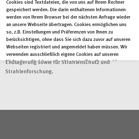
Cookies sind Textdateien, die von uns auf Ihrem Rechner
Entsorgung wichtig.
gespeichert werden. Die darin enthaltenen Informationen
werden von Ihrem Browser bei der nächsten Anfrage wieder
Die INIS-Datenbank trägt zum perspektivischen
an unsere Webseite übertragen. Cookies ermöglichen uns
so, z.B. Einstellungen und Präferenzen von Ihnen zu
Erhalt des dafür notwendigen Fachwissens bei: für
berücksichtigen, ohne dass Sie sich dazu zuvor auf unseren
Sicherheitsfragen, für den Betrieb und Rückbau
Webseiten registriert und angemeldet haben müssen. Wir
kerntechnischer Anlagen, für die Zwischen- und
verwenden ausschließlich eigene Cookies auf unseren
Endlagerung sowie für Strahlenschutz und
Webseiten. Sie können Ihre hier getroffene Entscheidung
unter "Einstellungen" jederzeit ändern und somit auch eine
Strahlenforschung.
erteilte Einwilligung für die Zukunft widerrufen.
Datenschutzerklärung
Impressum