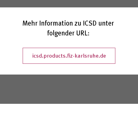
unter "Einstellungen" jederzeit ändern und somit auch eine
erteilte Einwilligung für die Zukunft widerrufen.
Datenschutzerklärung
Mehr Information zu ICSD unter
Impressum
folgender URL:
icsd.products.fiz-karlsruhe.de