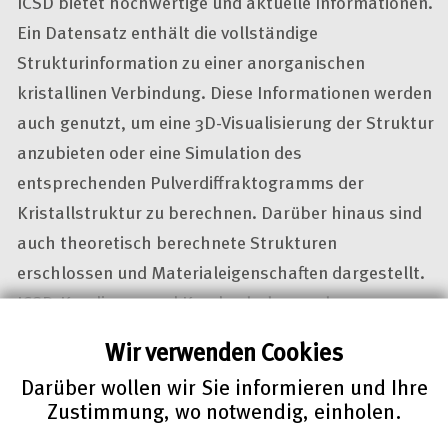
ICSD bietet hochwertige und aktuelle Informationen.
Ein Datensatz enthält die vollständige
Strukturinformation zu einer anorganischen
kristallinen Verbindung. Diese Informationen werden
auch genutzt, um eine 3D-Visualisierung der Struktur
anzubieten oder eine Simulation des
entsprechenden Pulverdiffraktogramms der
Kristallstruktur zu berechnen. Darüber hinaus sind
auch theoretisch berechnete Strukturen
erschlossen und Materialeigenschaften dargestellt.
ICSD-Kundinnen und Kunden haben mehrere
Möglichkeiten, auf den Informationsservice
Wir verwenden Cookies
zuzugreifen. Desktop- und Web-Versionen stehen als
Darüber wollen wir Sie informieren und Ihre
Zugang zur Verfügung, darüber hinaus kann ICSD in
Zustimmung, wo notwendig, einholen.
Inhouse
-Systeme integriert werden. Eine enge