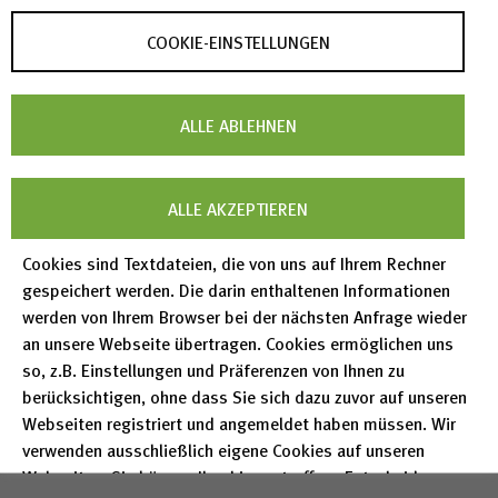
Kooperation und Vernetzung mit dem
Cambridge
Crystal Data Centre (CCDC)
in Großbritannien, dem
COOKIE-EINSTELLUNGEN
International Centre for Diffraction Data
in den USA,
dem Technicum in Stuttgart und dem Vinca Institute
ALLE ABLEHNEN
of Nuclear Science in Belgrad gewährleistet die
Vollständigkeit und Qualität der Daten.
ALLE AKZEPTIEREN
Cookies sind Textdateien, die von uns auf Ihrem Rechner
gespeichert werden. Die darin enthaltenen Informationen
werden von Ihrem Browser bei der nächsten Anfrage wieder
an unsere Webseite übertragen. Cookies ermöglichen uns
so, z.B. Einstellungen und Präferenzen von Ihnen zu
berücksichtigen, ohne dass Sie sich dazu zuvor auf unseren
Webseiten registriert und angemeldet haben müssen. Wir
ICSD-Webseite
verwenden ausschließlich eigene Cookies auf unseren
Webseiten. Sie können Ihre hier getroffene Entscheidung