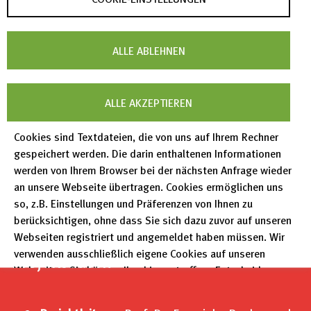
entsprechen muss.
ALLE ABLEHNEN
Das Projekt ist eine Kooperation zwischen FIZ
Karlsruhe und der Universität Mannheim.
ALLE AKZEPTIEREN
Cookies sind Textdateien, die von uns auf Ihrem Rechner
gespeichert werden. Die darin enthaltenen Informationen
werden von Ihrem Browser bei der nächsten Anfrage wieder
an unsere Webseite übertragen. Cookies ermöglichen uns
so, z.B. Einstellungen und Präferenzen von Ihnen zu
berücksichtigen, ohne dass Sie sich dazu zuvor auf unseren
Webseiten registriert und angemeldet haben müssen. Wir
verwenden ausschließlich eigene Cookies auf unseren
Projektdaten
Webseiten. Sie können Ihre hier getroffene Entscheidung
unter "Einstellungen" jederzeit ändern und somit auch eine
erteilte Einwilligung für die Zukunft widerrufen.