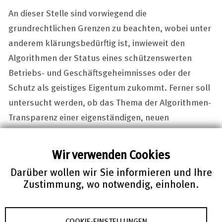
An dieser Stelle sind vorwiegend die
grundrechtlichen Grenzen zu beachten, wobei unter
anderem klärungsbedürftig ist, inwieweit den
Algorithmen der Status eines schützenswerten
Betriebs- und Geschäftsgeheimnisses oder der
Schutz als geistiges Eigentum zukommt. Ferner soll
untersucht werden, ob das Thema der Algorithmen-
Transparenz einer eigenständigen, neuen
Regulierung bedarf oder bereits bestehendes Recht,
insbesondere das Wettbewerbs- und
Wir verwenden Cookies
Lauterkeitsrecht ausreicht, um die gewünschte
Darüber wollen wir Sie informieren und Ihre
Transparenz zu erreichen. Bei der Beantwortung der
Zustimmung, wo notwendig, einholen.
aufgeworfenen Fragen hängen Recht und Technik in
einem stärkeren Maße zusammen, da jede rechtliche
Regelung der technischen Sinnhaftigkeit
COOKIE-EINSTELLUNGEN