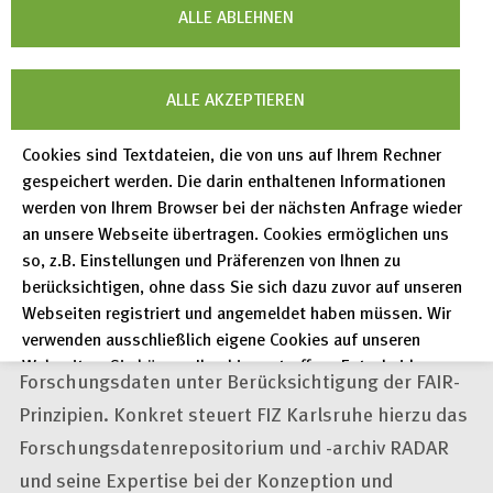
ALLE ABLEHNEN
ALLE AKZEPTIEREN
FIZ Karlsruhe@ NFDI4Objects
Cookies sind Textdateien, die von uns auf Ihrem Rechner
gespeichert werden. Die darin enthaltenen Informationen
werden von Ihrem Browser bei der nächsten Anfrage wieder
FIZ Karlsruhe ist an den
Task Areas
TA 5 „
Storage,
an unsere Webseite übertragen. Cookies ermöglichen uns
Access and Dissemination
" und TA 7 „
Support and
so, z.B. Einstellungen und Präferenzen von Ihnen zu
Coordination
" beteiligt. In TA 5 geht es um die
berücksichtigen, ohne dass Sie sich dazu zuvor auf unseren
Webseiten registriert und angemeldet haben müssen. Wir
Bereitstellung von Technologien und Standards für
verwenden ausschließlich eigene Cookies auf unseren
die Langzeitarchivierung und die Nachnutzung von
Webseiten. Sie können Ihre hier getroffene Entscheidung
Forschungsdaten unter Berücksichtigung der
FAIR
-
unter "Einstellungen" jederzeit ändern und somit auch eine
Prinzipien. Konkret steuert FIZ Karlsruhe hierzu das
erteilte Einwilligung für die Zukunft widerrufen.
Forschungsdatenrepositorium und -archiv RADAR
Datenschutzerklärung
und seine Expertise bei der Konzeption und
Impressum