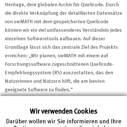
Heritage, dem globalen Archiv für Quellcode. Durch
die direkte Verknüpfung der detaillierten Datensätze
von swMATH mit dem gespeicherten Quellcode
können wir ein viel umfassenderes Verständnis jedes
einzelnen Softwaretools aufbauen. Auf dieser
Grundlage lässt sich das zentrale Ziel des Projekts
erreichen: „Wir planen, swMATH mit einem auf
Forschungssoftware zugeschnittenen Quellcode-
Empfehlungssystem (RS) auszustatten, das den
Nutzerinnen und Nutzern hilft, die am besten
geeignete Software zu finden.“
Um dieses System zu entwickeln, werden die
Arbeiten in aufeinander aufbauenden Phasen
Wir verwenden Cookies
voranschreiten. Zunächst müssen wir genau
Darüber wollen wir Sie informieren und Ihre
verstehen, was eine Softwareempfehlung nützlich