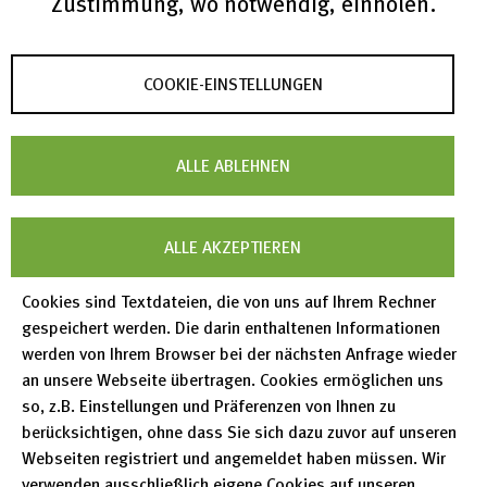
Zustimmung, wo notwendig, einholen.
macht, indem wir klare, praktische
Erfolgskennzahlen definieren. Als Nächstes werden
COOKIE-EINSTELLUNGEN
wir die Daten von swMATH mit anderen Software-
Verzeichnissen zusammenführen, um ein
vollständigeres Bild zu erhalten. Schließlich
ALLE ABLEHNEN
entwickeln und testen wir den Prototyp eines
Empfehlungssystems, das sowohl die Metadaten
ALLE AKZEPTIEREN
eines Tools als auch dessen tatsächlichen Code
analysiert, um personalisierte Vorschläge zu
Cookies sind Textdateien, die von uns auf Ihrem Rechner
unterbreiten. Das Ergebnis wird ein Dienst sein, der
gespeichert werden. Die darin enthaltenen Informationen
werden von Ihrem Browser bei der nächsten Anfrage wieder
Mathematikern aktiv die beste Software für ihr
an unsere Webseite übertragen. Cookies ermöglichen uns
spezifisches Problem empfiehlt, wodurch Zeit
so, z.B. Einstellungen und Präferenzen von Ihnen zu
gespart und die Forschungsergebnisse verbessert
berücksichtigen, ohne dass Sie sich dazu zuvor auf unseren
werden.
Webseiten registriert und angemeldet haben müssen. Wir
verwenden ausschließlich eigene Cookies auf unseren