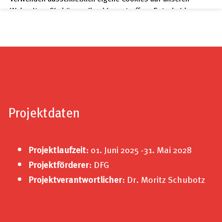
Webseiten. Sie können Ihre hier getroffene Entscheidung
unter "Einstellungen" jederzeit ändern und somit auch eine
erteilte Einwilligung für die Zukunft widerrufen.
Datenschutzerklärung
Impressum
Projektdaten
Projektlaufzeit
: 01. Juni 2025 -31. Mai 2028
Projektförderer
: DFG
Projektverantwortlicher
: Dr. Moritz Schubotz