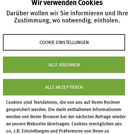
Wir verwenden Cookies
weiter.
Darüber wollen wir Sie informieren und Ihre
MMag. Dr. Ulrich Bohrn, MBA
Zustimmung, wo notwendig, einholen.
Head of Information Services & Senior IP
Counsel, LANXESS Deutschland GmbH
Prof. Dr. Ulrike Cress
COOKIE-EINSTELLUNGEN
Professorin, Eberhard Karls Universität
Tübingen; Direktorin, Leibniz-Institut für
ALLE ABLEHNEN
Wissensmedien (IWM)
Prof. Dr. Christoph Eberl
Stellvertretender Institutsleiter, Fraunhofer-
ALLE AKZEPTIEREN
Institut für Werkstoffmechanik IWM, Freiburg;
Cookies sind Textdateien, die von uns auf Ihrem Rechner
Lehrstuhlinhaber für Mikro- und
gespeichert werden. Die darin enthaltenen Informationen
Werkstoffmechanik, Albert-Ludwigs-Universität
werden von Ihrem Browser bei der nächsten Anfrage wieder
Freiburg
an unsere Webseite übertragen. Cookies ermöglichen uns
so, z.B. Einstellungen und Präferenzen von Ihnen zu
Prof. Dr. Anne Frühbis-Krüger