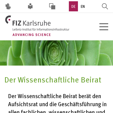
Direkt
DE
EN
zum
Inhalt
HOHER
Toggle
KONTRAST
navigat
Der Wissenschaftliche Beirat
Der Wissenschaftliche Beirat berät den
Aufsichtsrat und die Geschäftsführung in
allen fachlichen, wissenschaftlichen und