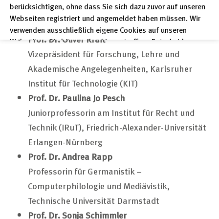
berücksichtigen, ohne dass Sie sich dazu zuvor auf unseren
Professorin für Mathematik, Carl von Ossietzky
Webseiten registriert und angemeldet haben müssen. Wir
Universität Oldenburg
verwenden ausschließlich eigene Cookies auf unseren
Prof. Dr. Oliver Kraft
Webseiten. Sie können Ihre hier getroffene Entscheidung
unter "Einstellungen" jederzeit ändern und somit auch eine
Vizepräsident für Forschung, Lehre und
erteilte Einwilligung für die Zukunft widerrufen.
Akademische Angelegenheiten, Karlsruher
Datenschutzerklärung
Institut für Technologie (KIT)
Prof. Dr. Paulina Jo Pesch
Impressum
Juniorprofessorin am Institut für Recht und
Technik (IRuT), Friedrich-Alexander-Universität
Erlangen-Nürnberg
Prof. Dr. Andrea Rapp
Professorin für Germanistik –
Computerphilologie und Mediävistik,
Technische Universität Darmstadt
Prof. Dr. Sonja Schimmler