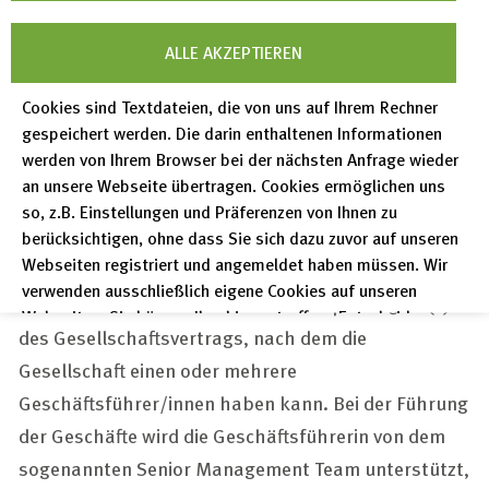
2. Zusammensetzung der
ALLE AKZEPTIEREN
Geschäftsleitung (PCGK
Cookies sind Textdateien, die von uns auf Ihrem Rechner
gespeichert werden. Die darin enthaltenen Informationen
werden von Ihrem Browser bei der nächsten Anfrage wieder
Ziffer 4.2.1)
an unsere Webseite übertragen. Cookies ermöglichen uns
so, z.B. Einstellungen und Präferenzen von Ihnen zu
berücksichtigen, ohne dass Sie sich dazu zuvor auf unseren
Webseiten registriert und angemeldet haben müssen. Wir
Die Gesellschaft hat eine Geschäftsführerin, die die
verwenden ausschließlich eigene Cookies auf unseren
Gesellschaft allein vertritt. Dies entspricht § 16 (1)
Webseiten. Sie können Ihre hier getroffene Entscheidung
des Gesellschaftsvertrags, nach dem die
unter "Einstellungen" jederzeit ändern und somit auch eine
Gesellschaft einen oder mehrere
erteilte Einwilligung für die Zukunft widerrufen.
Geschäftsführer/innen haben kann. Bei der Führung
Datenschutzerklärung
der Geschäfte wird die Geschäftsführerin von dem
Impressum
sogenannten Senior Management Team unterstützt,