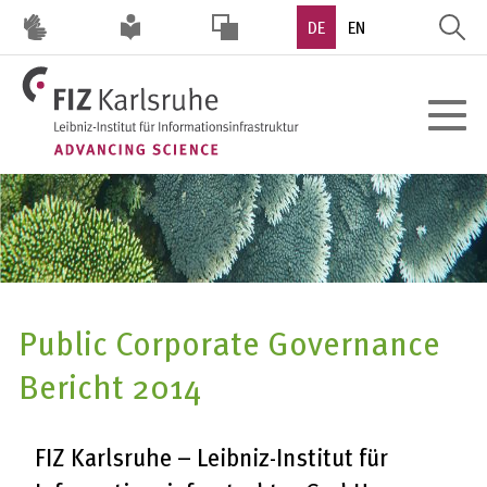
Direkt
DE
EN
zum
Inhalt
HOHER
Toggle
KONTRAST
navigat
Public Corporate Governance
Bericht 2014
FIZ Karlsruhe – Leibniz-Institut für