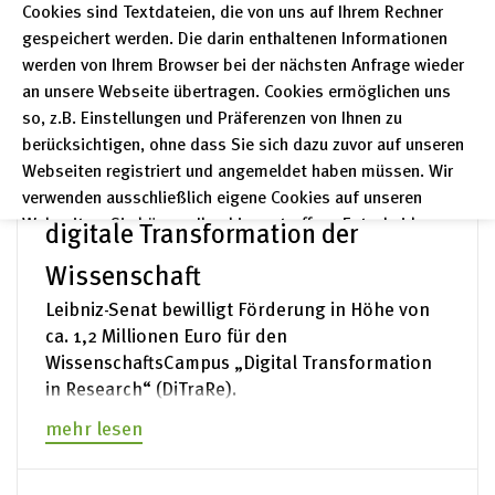
Cookies sind Textdateien, die von uns auf Ihrem Rechner
gespeichert werden. Die darin enthaltenen Informationen
werden von Ihrem Browser bei der nächsten Anfrage wieder
Pressemeldung – 03.04.2023
an unsere Webseite übertragen. Cookies ermöglichen uns
Gemeinsamer
so, z.B. Einstellungen und Präferenzen von Ihnen zu
berücksichtigen, ohne dass Sie sich dazu zuvor auf unseren
WissenschaftsCampus von FIZ
Webseiten registriert und angemeldet haben müssen. Wir
Karlsruhe und KIT erforscht die
verwenden ausschließlich eigene Cookies auf unseren
Webseiten. Sie können Ihre hier getroffene Entscheidung
digitale Transformation der
unter "Einstellungen" jederzeit ändern und somit auch eine
Wissenschaft
erteilte Einwilligung für die Zukunft widerrufen.
Leibniz-Senat bewilligt Förderung in Höhe von
Datenschutzerklärung
ca. 1,2 Millionen Euro für den
Impressum
WissenschaftsCampus „Digital Transformation
in Research“ (DiTraRe).
mehr lesen