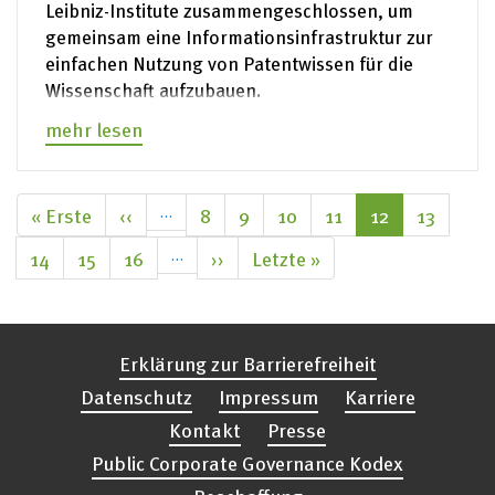
Leibniz-Institute zusammengeschlossen, um
gemeinsam eine Informationsinfrastruktur zur
einfachen Nutzung von Patentwissen für die
Wissenschaft aufzubauen.
mehr lesen
Seitennummerierung
Erste
« Erste
Vorherige
‹‹
…
Seite
8
Seite
9
Seite
10
Seite
11
Aktuelle
12
Seite
13
Seite
Seite
Seite
Seite
14
Seite
15
Seite
16
…
Nächste
››
Letzte
Letzte »
Seite
Seite
Erklärung zur Barrierefreiheit
Datenschutz
Impressum
Karriere
Kontakt
Presse
Public Corporate Governance Kodex