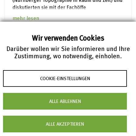
diskutierten sie mit der Fachöffe
mehr lesen
Wir verwenden Cookies
FIZ News – 25.04.2023
Darüber wollen wir Sie informieren und Ihre
Die Nutzerinnen und Nutzer im
Zustimmung, wo notwendig, einholen.
Fokus: Die Deutsche Digitale
Bibliothek #relaunched
COOKIE-EINSTELLUNGEN
Die Deutsche Digitale Bibliothek weist bereits
über 45 Millionen Kulturobjekte von rund 780
Kultur- und Wissensinstitutionen nach und
ALLE ABLEHNEN
macht damit das deutsche kulturelle Erbe der
Öffentlichkeit kostenlos und jederzeit digital
zugänglich.
ALLE AKZEPTIEREN
mehr lesen