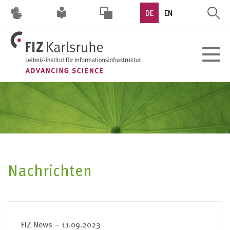
Direkt
DE
EN
zum
Inhalt
HOHER
Toggle
KONTRAST
navigat
Nachrichten
FIZ News – 11.09.2023