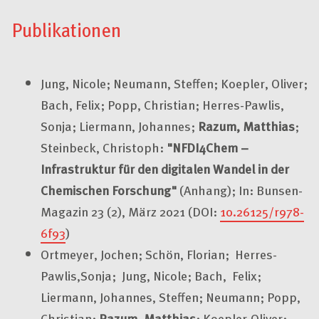
Publikationen
Jung, Nicole; Neumann, Steffen; Koepler, Oliver;
Bach, Felix; Popp, Christian; Herres-Pawlis,
Sonja; Liermann, Johannes;
Razum, Matthias
;
Steinbeck, Christoph:
"NFDI4Chem –
Infrastruktur für den digitalen Wandel in der
Chemischen Forschung"
(Anhang); In: Bunsen-
Magazin 23 (2), März 2021 (DOI:
10.26125/r978-
6f93
)
Ortmeyer, Jochen; Schön, Florian; Herres-
Pawlis,Sonja; Jung, Nicole; Bach, Felix;
Liermann, Johannes, Steffen; Neumann; Popp,
Christian;
Razum, Matthias
; Koepler,Oliver;