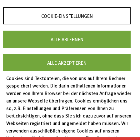
COOKIE-EINSTELLUNGEN
ALLE ABLEHNEN
Das Konsortium
ALLE AKZEPTIEREN
Koordiniert wird das Konsortium durch die Friedrich-
Cookies sind Textdateien, die von uns auf Ihrem Rechner
Schiller-Universität Jena. Weitere Partner sind neben
gespeichert werden. Die darin enthaltenen Informationen
FIZ Karlsruhe das Karlsruhe Institut für Technologie
werden von Ihrem Browser bei der nächsten Anfrage wieder
an unsere Webseite übertragen. Cookies ermöglichen uns
(KIT), das Leibniz-Institut für Pflanzenbiochemie
so, z.B. Einstellungen und Präferenzen von Ihnen zu
(IPB) Halle, die RWTH Aachen University, die
berücksichtigen, ohne dass Sie sich dazu zuvor auf unseren
Johannes Gutenberg-Universität Mainz sowie die
Webseiten registriert und angemeldet haben müssen. Wir
Technische Informationsbibliothek TIB.
verwenden ausschließlich eigene Cookies auf unseren
Webseiten. Sie können Ihre hier getroffene Entscheidung