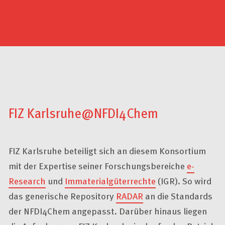
unter "Einstellungen" jederzeit ändern und somit auch eine
erteilte Einwilligung für die Zukunft widerrufen.
Datenschutzerklärung
Impressum
FIZ Karlsruhe@NFDI4Chem
FIZ Karlsruhe beteiligt sich an diesem Konsortium
mit der Expertise seiner Forschungsbereiche
e-
Research
und
Immaterialgüterrechte
(IGR). So wird
das generische Repository
RADAR
an die Standards
der NFDI4Chem angepasst. Darüber hinaus liegen